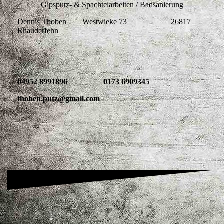
Gipsputz- & Spachtelarbeiten / Badsanierung
Dennis Thoben Westwieke 73 26817
Rhauderfehn
04952 8991896 0173 6909345
thoben.putz@gmail.com