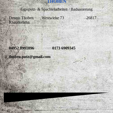
THOBEN
Gipsputz- & Spachtelarbeiten / Badsanierung
Dennis Thoben Westwieke 73 26817
Rhauderfehn
04952 8991896 0173 6909345
thoben.putz@gmail.com